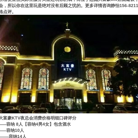
会，所以你在这里玩是绝对没有后顾之忧的。更多详情咨询静怡156-8211
格点评。
大富豪KTV夜总会消费价格明细口碑评分
0——容纳 8人【容纳4男4女】包含酒水
0——容纳10人
80——容纳14人