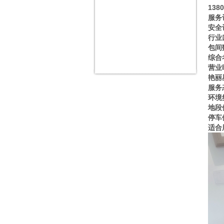
13
服务
安全
行业
包间
综合
营业
艳丽
服务
环境
地段
停车
适合