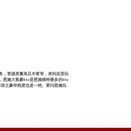
服务，资源质量高且丰富等，来到这里玩
恩施大富豪ktv是恩施模特最多的ktv
，阵容之豪华程度也是一绝。要问恩施玩