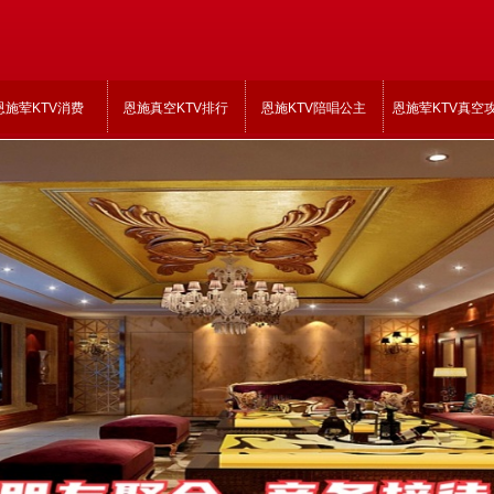
恩施荤KTV消费
恩施真空KTV排行
恩施KTV陪唱公主
恩施荤KTV真空