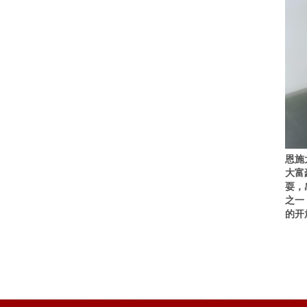
恩施
大富
耍，
之一
的开