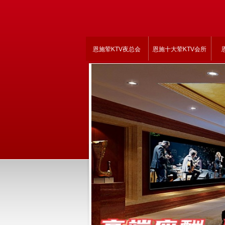
恩施荤KTV夜总会
恩施十大荤KTV会所