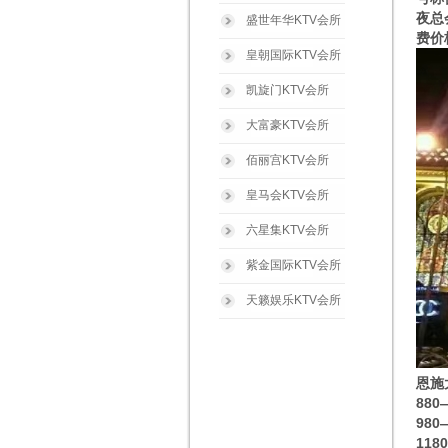
夜总
盛世年华KTV会所
费价
皇朝国际KTV会所
凯旋门KTV会所
大富豪KTV会所
佰丽宫KTV会所
皇马会KTV会所
六星集KTV会所
紫金国际KTV会所
天籁娱乐KTV会所
恩施
88
98
11