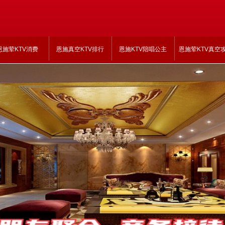
恩施荤KTV消费
恩施真空KTV排行
恩施KTV陪唱公主
恩施荤KTV真空