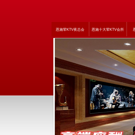
恩施荤KTV夜总会
恩施十大荤KTV会所