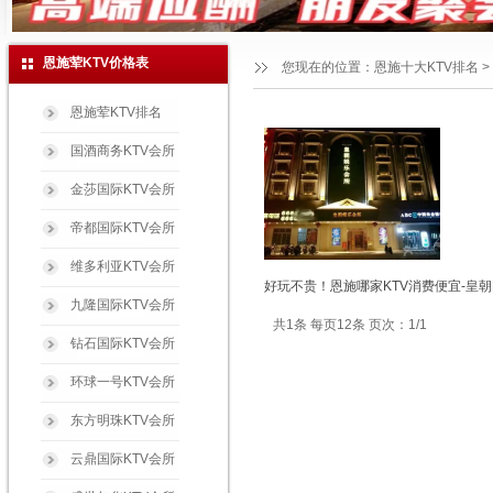
恩施荤KTV价格表
您现在的位置：
恩施十大KTV排名
>
恩施荤KTV排名
国酒商务KTV会所
金莎国际KTV会所
帝都国际KTV会所
维多利亚KTV会所
好玩不贵！恩施哪家KTV消费便宜-皇朝
九隆国际KTV会所
共1条 每页12条 页次：1/1
钻石国际KTV会所
环球一号KTV会所
东方明珠KTV会所
云鼎国际KTV会所