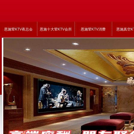
恩施荤KTV夜总会
恩施十大荤KTV会所
恩施荤KTV消费
恩施真空K