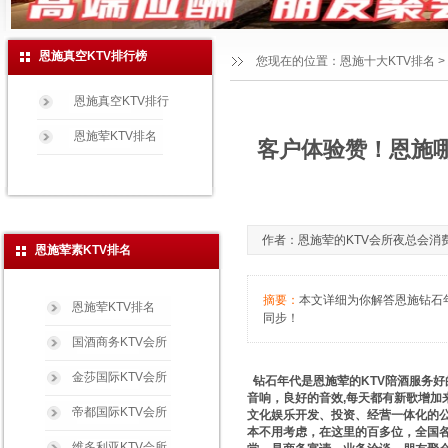
恩施真空KTV排行榜
您现在的位置：
恩施十大KTV排名
>
恩施真空KTV排行
恩施荤KTV排名
客户体验赞！恩施哪
作者：恩施荤的KTV会所夜总会消费玩法免
恩施荤素KTV排名
摘要：
本文详细为你解答恩施钻石年代
恩施荤KTV排名
同步！
国酒商务KTV会所
金莎国际KTV会所
钻石年代是恩施荤的KTV陪酒服务好
音响，良好的音效,每天都有新歌增加
帝都国际KTV会所
文化娱乐开发、投资、经营一体化的公
本不用考虑，在这里的百多位，全国
维多利亚KTV会所