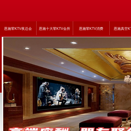
恩施荤KTV夜总会
恩施十大荤KTV会所
恩施荤KTV消费
恩施真空K